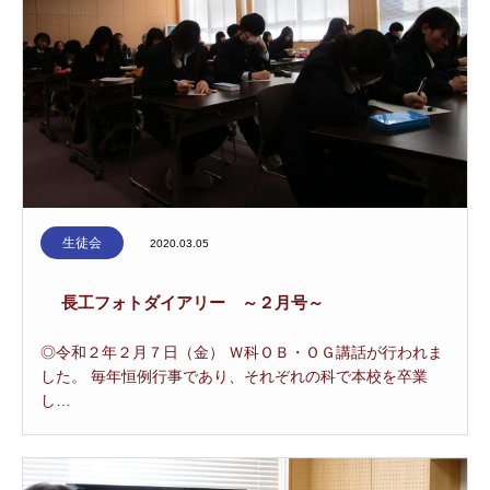
生徒会
2020.03.05
長工フォトダイアリー ～２月号～
◎令和２年２月７日（金） Ｗ科ＯＢ・ＯＧ講話が行われま
した。 毎年恒例行事であり、それぞれの科で本校を卒業
し…