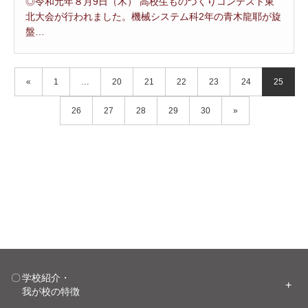
◎令和元年８月9日（木） 高校生ものづくりコンテスト東
北大会が行われました。機械システム科2年の青木龍耶が旋
盤…
«
1
…
20
21
22
23
24
25
26
27
28
29
30
»
学校紹介・
我が校の特徴