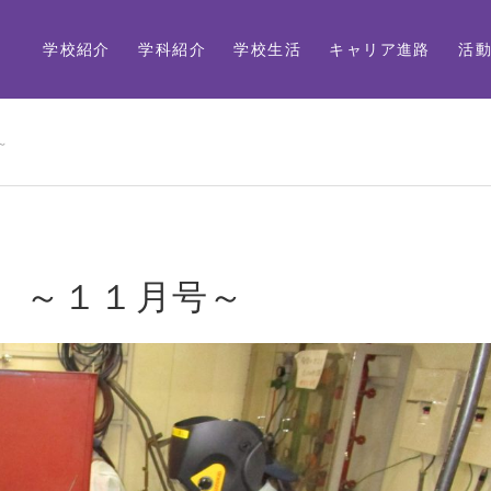
学校紹介
学科紹介
学校生活
キャリア進路
活
～
 ～１１月号～