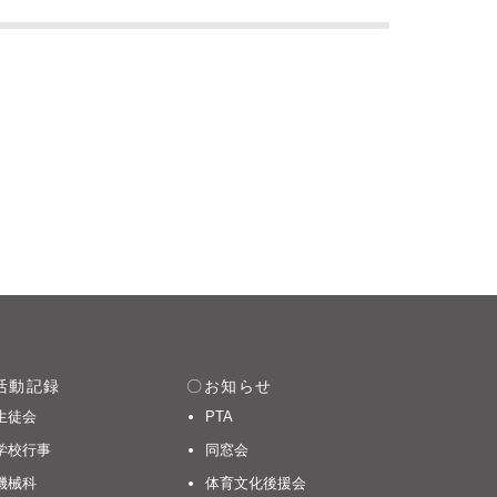
）
活動記録
お知らせ
生徒会
PTA
学校行事
同窓会
機械科
体育文化後援会