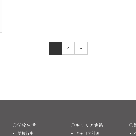
1
2
»
学校生活
キャリア進路
学校行事
キャリア計画