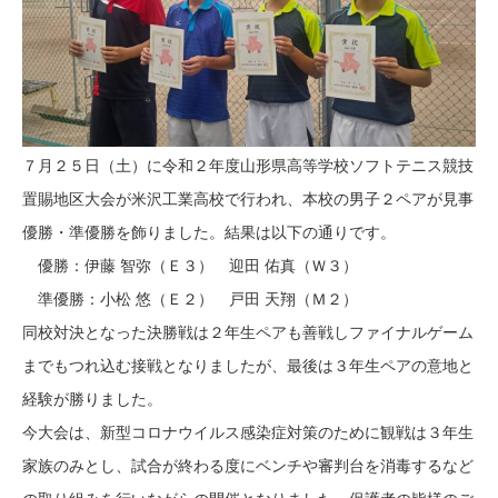
７月２５日（土）に令和２年度山形県高等学校ソフトテニス競技
置賜地区大会が米沢工業高校で行われ、本校の男子２ペアが見事
優勝・準優勝を飾りました。結果は以下の通りです。
優勝：伊藤 智弥（Ｅ３） 迎田 佑真（Ｗ３）
準優勝：小松 悠（Ｅ２） 戸田 天翔（Ｍ２）
同校対決となった決勝戦は２年生ペアも善戦しファイナルゲーム
までもつれ込む接戦となりましたが、最後は３年生ペアの意地と
経験が勝りました。
今大会は、新型コロナウイルス感染症対策のために観戦は３年生
家族のみとし、試合が終わる度にベンチや審判台を消毒するなど