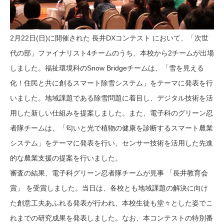
2月22日(日)に開催された 長井DXコンテスト において、「次世
代の部」ファイナリスト4チームのうち、本校から2チームが出場
しました。福祉環境科のSnow Bridgeチームは、「雪を見える
化！住民と共に創るスマート除雪システム」をテーマに発表を行
いました。地域課題である除雪問題に着目し、デジタル技術を活
用した新しい仕組みを提案しました。また、電子科のグリーン忍
者隊チームは、「匂いと光で植物の健康を診断するスマート農業
システム」をテーマに発表を行い、センサー技術を活用した先進
的な農業支援の提案を行いました。
審査の結果、電子科グリーン忍者隊チームが見事 「長井教育会
賞」 を受賞しました。当日は、各校とも地域課題の解決に向け
た創意工夫あふれる発表が行われ、本校生徒も堂々とした姿でこ
れまでの研究成果を発表しました。なお、本コンテストの特別番