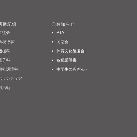
活動記録
お知らせ
生徒会
PTA
学校行事
同窓会
機械科
体育文化後援会
電子科
各種証明書
福祉環境科
中学生の皆さんへ
ボランティア
部活動