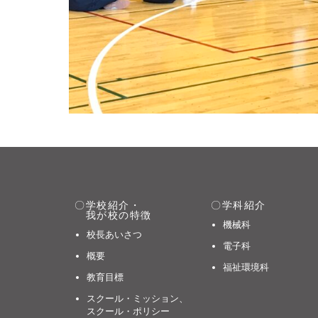
学校紹介・
学科紹介
我が校の特徴
機械科
校長あいさつ
電子科
概要
福祉環境科
教育目標
スクール・ミッション、
スクール・ポリシー