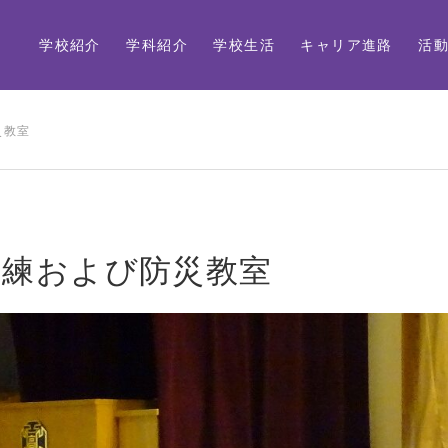
学校紹介
学科紹介
学校生活
キャリア進路
活
災教室
訓練および防災教室