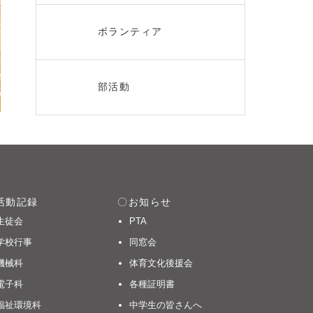
ボランティア
部活動
活動記録
お知らせ
生徒会
PTA
学校行事
同窓会
機械科
体育文化後援会
電子科
各種証明書
福祉環境科
中学生の皆さんへ