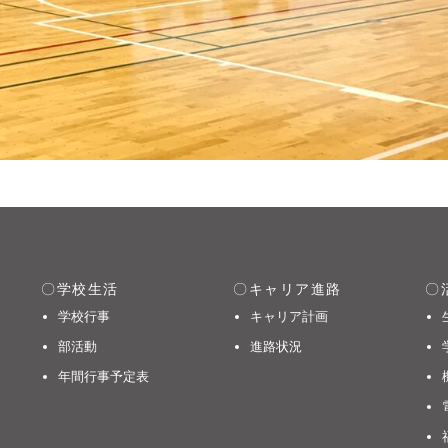
学校生活
キャリア進路
学校行事
キャリア計画
部活動
進路状況
年間行事予定表