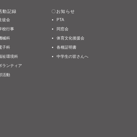
活動記録
お知らせ
生徒会
PTA
学校行事
同窓会
機械科
体育文化後援会
電子科
各種証明書
福祉環境科
中学生の皆さんへ
ボランティア
部活動